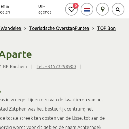
0
sen &
UIT-
delen
agenda
& Wandelen
>
Toeristische OverstapPunten
>
TOP Bon
Achterhoek Routes
Vrijheid in de
Ode aan het
Achterhoek
Landschap
app
Aparte
Meldpunt Routes
Achterhoek
4 RR Barchem
|
Tel: +31573298900
|
p
s in vroeger tijden een van de kwartieren van het
tad Zutphen was het bestuurlijk centrum; het
e totale streek ten oosten van de IJssel tot aan de
oordig wordt voor dit gebied de naam Achterhoek