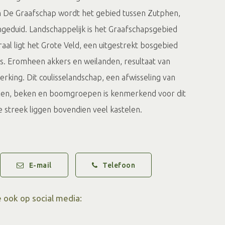
m De Graafschap wordt het gebied tussen Zutphen,
eduid. Landschappelijk is het Graafschapsgebied
aal ligt het Grote Veld, een uitgestrekt bosgebied
s. Eromheen akkers en weilanden, resultaat van
king. Dit coulisselandschap, een afwisseling van
len, beken en boomgroepen is kenmerkend voor dit
e streek liggen bovendien veel kastelen.
 en sagen
rte ligt aan de voet van de Lochemer Berg. Het
E-mail
Telefoon
berg ligt 50 meter boven NAP ofwel 35 meter hoger
s de voorlaatste IJstijd lag er in het IJsseldal een
Het gewicht en de kracht van deze ijsmassa stuwde
 ook op social media:
 tot heuvels. Zo is ook de Lochemer Berg ontstaan. In