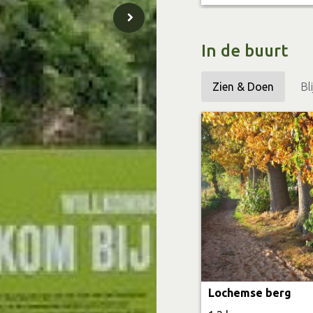
Combineer de knooppun
hier starten met diver
In de buurt
Wandelnetwe
Deze TOP is startpun
Zien & Doen
Bl
(verkrijgbaar bij de bi
Informatiepunten en he
op achterhoek.nl/wand
hier starten met onde
Fietsroutes
Midden-Nederla
Wandelroutes
Lochemse Berg 
Lochemse berg
3 Lochemse Ber