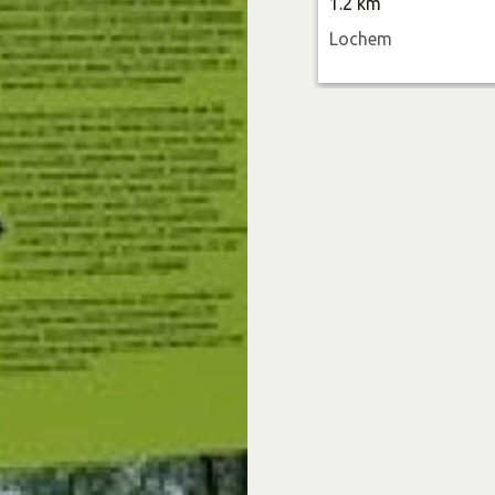
1.2 km
Veen route
Lochem
MTB routes
MTB route Loc