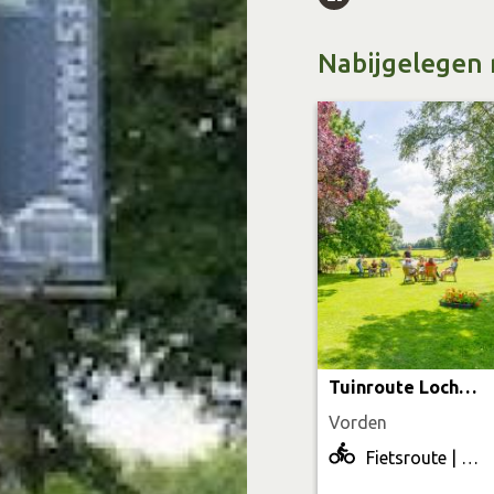
het nabijgelegen buur
witte wieven. Ze staan
Nabijgelegen 
oneerbiedig benaderd 
legendenwereld zijn he
Wieven.
Welke routes k
Onderstaande bewegwi
deze TOP wordt u door
Daarna volgt u de mark
aangegeven.
Tuinroute Lochem-Vorden-Zutphen
Fietsroutene
Vorden
Met het fietsroutenet
Fietsroute | 60.1 km
knooppunt. Vanaf dez