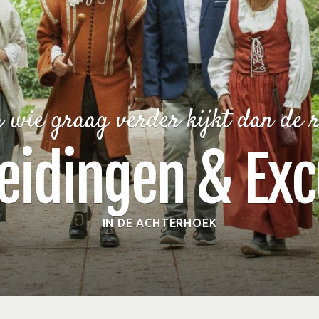
 wie graag verder kijkt dan de 
eidingen & Exc
IN DE ACHTERHOEK