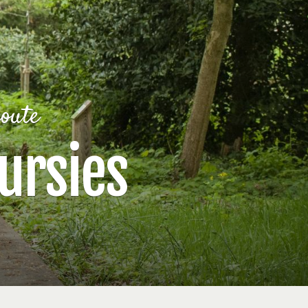
route
ursies