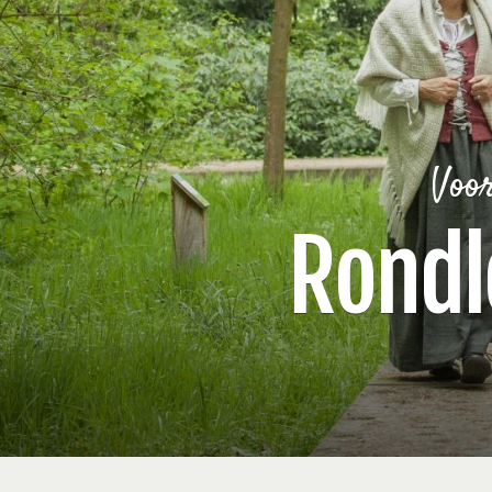
Voor
Rondl