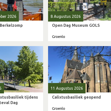
tober 2026
8 Augustus 2026
 Berkelzomp
Open Dag Museum GOLS
Groenlo
6
11 Augustus 2026
xtusbasiliek tijdens
Calixtusbasiliek geopend
teval Dag
Groenlo