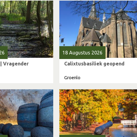
26
18 Augustus 2026
 | Vragender
Calixtusbasiliek geopend
Groenlo