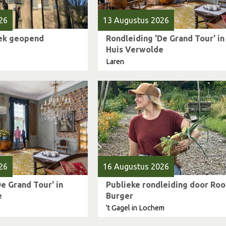
26
13 Augustus 2026
iek geopend
Rondleiding 'De Grand Tour' in
Huis Verwolde
Laren
26
16 Augustus 2026
e Grand Tour' in
Publieke rondleiding door Roo
e
Burger
't Gagel in Lochem