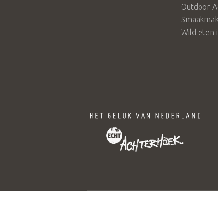
Outdoor A
Smaakmake
Wild eten 
© 2026 Stichting Achterhoek Toeris