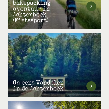
bikepacking
avontuur in
Achterhoek
(Fietssport)
Ga eens Wandelen
in de Achterhoek