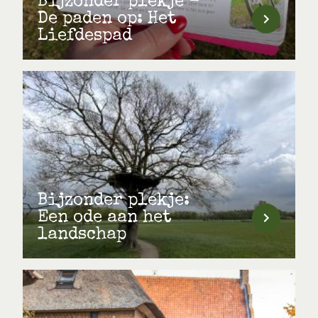
Bijzonder plekje -
De paden op: Het
Liefdespad
Bijzonder plekje:
Een ode aan het
landschap