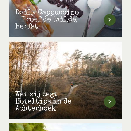
Daily Cappuccino
- Proef de (wilde)
herfst
Wat zij zegt -
Hoteltips in de
Achterhoek