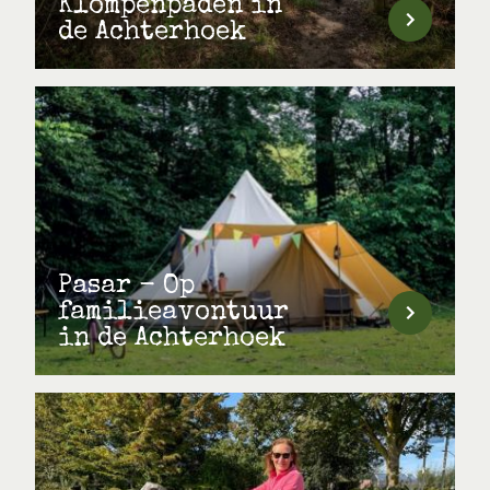
Klompenpaden in
de Achterhoek
Pasar - Op
familieavontuur
in de Achterhoek