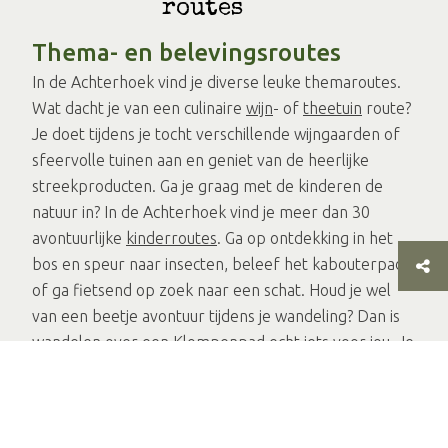
routes
Thema- en belevingsroutes
In de Achterhoek vind je diverse leuke themaroutes.
Wat dacht je van een culinaire
wijn
- of
theetuin
route?
Je doet tijdens je tocht verschillende wijngaarden of
sfeervolle tuinen aan en geniet van de heerlijke
streekproducten. Ga je graag met de kinderen de
natuur in? In de Achterhoek vind je meer dan 30
avontuurlijke
kinderroutes
. Ga op ontdekking in het
bos en speur naar insecten, beleef het kabouterpad
of ga fietsend op zoek naar een schat. Houd je wel
van een beetje avontuur tijdens je wandeling? Dan is
wandelen over een
Klompenpad
echt iets voor jou. Je
wandelt over herstelde historische paden en
boerenland. Maar ook de
kerkenpaden
zijn een
aanrader. Deze onverharde paden werden vroeger
gebruikt om van de boerderij naar de kerk te lopen.