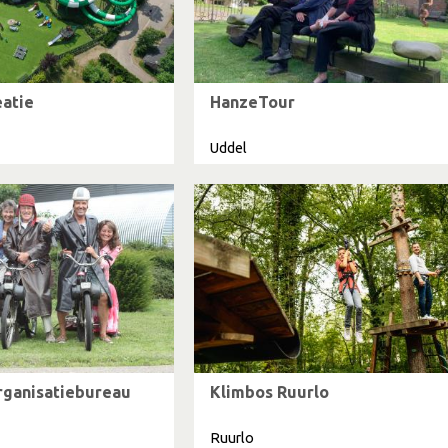
eatie
HanzeTour
Uddel
rganisatiebureau
Klimbos Ruurlo
Ruurlo