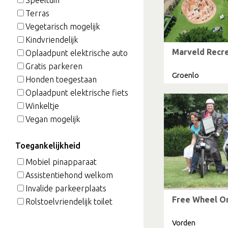
Terras
Vegetarisch mogelijk
Kindvriendelijk
Marveld Recr
Oplaadpunt elektrische auto
Gratis parkeren
Groenlo
Honden toegestaan
Oplaadpunt elektrische fiets
Winkeltje
Vegan mogelijk
Toegankelijkheid
Mobiel pinapparaat
Assistentiehond welkom
Invalide parkeerplaats
Free Wheel O
Rolstoelvriendelijk toilet
Vorden