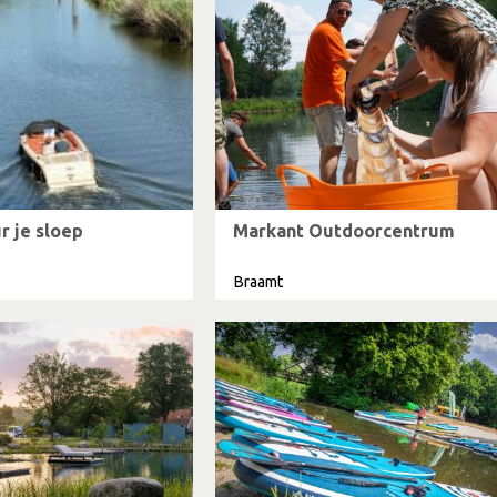
r je sloep
Markant Outdoorcentrum
Braamt