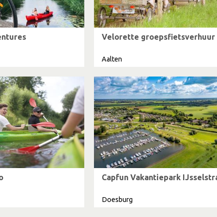
entures
Velorette groepsfietsverhuur
Aalten
o
Capfun Vakantiepark IJsselstr
Doesburg