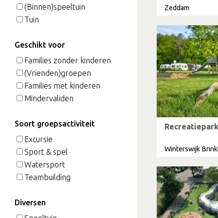
(Binnen)speeltuin
Zeddam
Tuin
Geschikt voor
Families zonder kinderen
(Vrienden)groepen
Families met kinderen
Mindervaliden
Soort groepsactiviteit
Recreatiepark
Excursie
Winterswijk Brin
Sport & spel
Watersport
Teambuilding
Diversen
Speeltuin