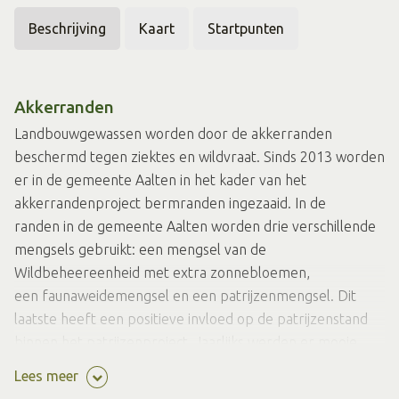
Beschrijving
Kaart
Startpunten
Akkerranden
Landbouwgewassen worden door de akkerranden
beschermd tegen ziektes en wildvraat. Sinds 2013 worden
er in de gemeente Aalten in het kader van het
akkerrandenproject bermranden ingezaaid. In de
randen in de gemeente Aalten worden drie verschillende
mengsels gebruikt: een mengsel van de
Wildbeheereenheid met extra zonnebloemen,
een faunaweidemengsel en een patrijzenmengsel. Dit
laatste heeft een positieve invloed op de patrijzenstand
binnen het patrijzenproject. Jaarlijks werden er mooie
fietsroutes ontwikkeld langs de bloeiende berm- en
Lees meer
akkerranden. Al deze routes zijn nu gebundeld in deze