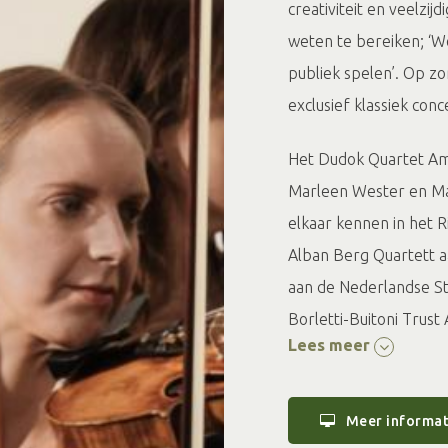
creativiteit en veelzi
weten te bereiken; ‘W
publiek spelen’. Op z
exclusief klassiek conc
Het Dudok Quartet Amst
Marleen Wester en Mari
elkaar kennen in het R
Alban Berg Quartett a
aan de Nederlandse St
Borletti-Buitoni Trust
Lees meer
internationaal strijk
Internationaal kamerm
prestigieuze Anton Ker
Meer informat