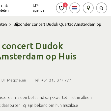
0
sen &
UIT-
delen
agenda
nten
>
Bijzonder concert Dudok Quartet Amsterdam op
Achterhoek Routes
Vrijheid in de
Ode aan het
Achterhoek
Landschap
app
r concert Dudok
Meldpunt Routes
Amsterdam op Huis
Achterhoek
8 BT Megchelen
|
Tel: +31 315 377 777
|
terdam is een befaamd strijkkwartet, niet in alleen
 daarbuiten. Zij zijn bekend om hun muzikale