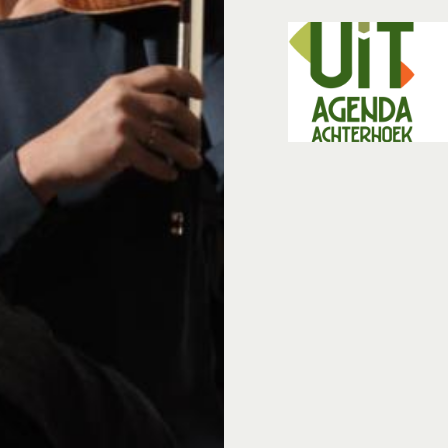
Het concert is mede t
Muziekinstrumenten Fo
bijzondere (historisc
bij hun ambities, stud
Amsterdam spelen op v
Panormo (1810), een a
cello van Jean-Baptist
Het brede repertoire
Strostakovitsj en Tch
geregeld eigen arrang
hun repertoire. Op 4 
eigen arrangement va