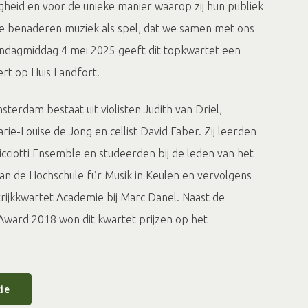
jdigheid en voor de unieke manier waarop zij hun publiek
e benaderen muziek als spel, dat we samen met ons
ondagmiddag 4 mei 2025 geeft dit topkwartet een
ert op Huis Landfort.
erdam bestaat uit violisten Judith van Driel,
e-Louise de Jong en cellist David Faber. Zij leerden
icciotti Ensemble en studeerden bij de leden van het
an de Hochschule für Musik in Keulen en vervolgens
rijkkwartet Academie bij Marc Danel. Naast de
 Award 2018 won dit kwartet prijzen op het
kwartetconcours in Bordeaux en op het Joseph Joachim
uziekconcours in Weimar. In 2014 ontvingen zij de
sjesprijs.
ie