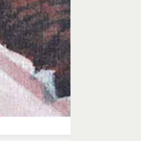
De expositie ‘A touc
november t/m zonda
Marspoortstraat 1 in
uur terecht, zaterda
tot 17.00 uur.