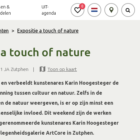
0
sen &
UIT-
delen
agenda
nten
>
Expositie a touch of nature
Achterhoek Routes
Vrijheid in de
Ode aan het
 a touch of nature
Achterhoek
Landschap
app
Meldpunt Routes
01 JA Zutphen
|
Toon op kaart
Achterhoek
t en verbeeldt kunstenares Karin Hoogesteger de
nning tussen cultuur en natuur. Zelfs in de
een de natuur weergeven, is er op zijn minst een
enselijke invloed. Dit weekend zijn de werken
al gerenommeerde kunstenares Karin Hoogesteger
legenheidsgalerie ArtCore in Zutphen.