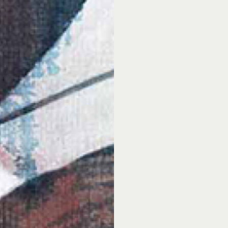
grote als mijn kleinere
die geïnspireerd zijn 
komen te hangen hebbe
Eindhoven, Zwolle, Ro
Bister van walnoten
“Momenteel ben ik bez
van walnotenbolsters 
om wederom (de veget
dat ik er dan al een pa
De schilderijen van Ka
Speciaal voor deze gel
geprijsd.