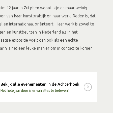
uim 12 jaar in Zutphen woont, zijn er maar weinig
n van haar kunstpraktijk en haar werk. Reden is, dat
al en internationaal oriënteert. Haar werk is zowel te
gen en kunstbeurzen in Nederland als in het
aagse expositie voelt dan ook als een echte
 Karin is het een leuke manier om in contact te komen
 “Ook al zit ik op een mooie plek aan de rand van het
ind ik niet zo geschikt om open te stellen voor het
Bekijk alle evenementen in de Achterhoek
utphen en de IJssel
Het hele jaar door is er van alles te beleven!
 ArtCore gelegenheidsgalerie de mogelijkheid en de
mensen uit Zutphen en omstreken kennis te laten
rijen. Het mooie van deze ruimte is dat ik zowel mijn