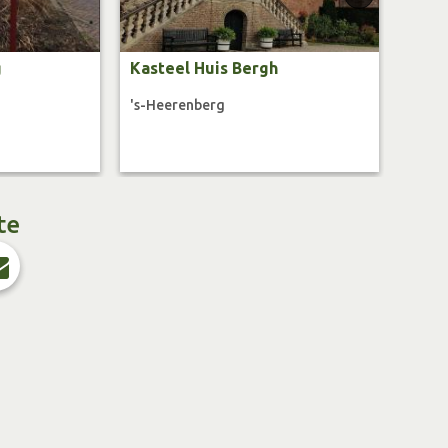
g
Kasteel Huis Bergh
Uitk
's-Heerenberg
Beek 
te