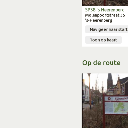
aangegeven op de open
SP38 's Heerenberg
particulier terrein vind
Molenpoortstraat 35
's-Heerenberg
Startpunt: (Eet)C
Navigeer naar star
2 in Stokkum
Toon op kaart
Op de route