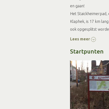
en gaan!
Het Staickheimerpad, e
Klaphek, is 17 km lan
ook opgesplitst worde
oost
en
Staickheimer
Lees meer
De routefolder is o.a. 
Startpunten
Natuurboerderij Witten
ook beschikbaar in d
Het Klompenpad is nie
de smalle en onverhar
aanbevolen. Honden zi
Klompenpad om verstor