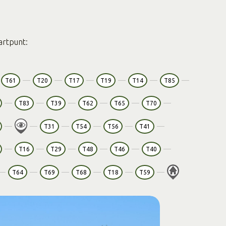
artpunt:
T61
T20
T17
T19
T14
T85
T83
T39
T62
T65
T70
T31
T54
T56
T41
T16
T29
T48
T46
T40
T64
T69
T68
T18
T59