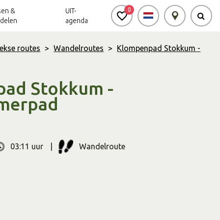
0
sen &
UIT-
delen
agenda
ekse routes
>
Wandelroutes
>
Klompenpad Stokkum -
Achterhoek Routes
Vrijheid in de
Ode aan het
Achterhoek
Landschap
app
ad Stokkum -
imerpad
Meldpunt Routes
Achterhoek
03:11 uur
Wandelroute
r
Soort
route