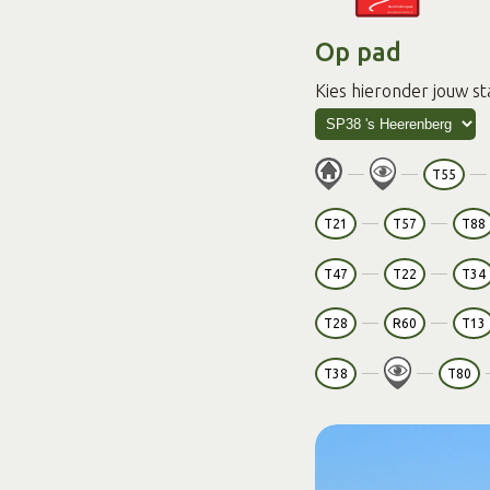
Op pad
Kies hieronder jouw st
T55
T21
T57
T88
T47
T22
T34
T28
R60
T13
T38
T80