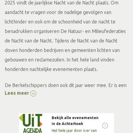
2025 vindt de jaarlijkse Nacht van de Nacht plaats. Om
aandacht te vragen voor de nadelige gevolgen van
lichthinder en ook om de schoonheid van de nacht te
benadrukken organiseren De Natuur- en Milieufederaties
de Nacht van de Nacht. Tijdens de Nacht van de Nacht
doven honderden bedrijven en gemeenten lichten van
gebouwen en reclamezuilen. In het hele land vinden
honderden nachtelijke evenementen plaats.
De Berkelschippers doen ook dit jaar weer mee. Er is een
Lees meer
apart arrangement voor deze nachtelijke tocht gemaakt.
Gevaren wordt door het oude naar het nieuwe Berkeldal,
vanuit de stad Borculo richting landgoed Beekvliet. De
Bekijk alle evenementen
lichtinvloed van de stad zie je langzaam verdwijnen
in de Achterhoek
Het hele jaar door is er van
waardoor de nachtelijke beleving compleet wordt.