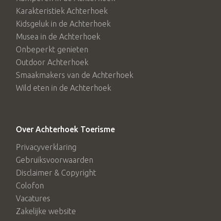
Karakteristiek Achterhoek
Om teleurstelling te voorkomen is aanmelding vooraf
Kidsgeluk in de Achterhoek
noodzakelijk bij
Toeristische Informatie Borculo
op
Musea in de Achterhoek
telefoonnummer 0545 271 966.
Onbeperkt genieten
Outdoor Achterhoek
Smaakmakers van de Achterhoek
Wild eten in de Achterhoek
Over Achterhoek Toerisme
Privacyverklaring
Gebruiksvoorwaarden
Disclaimer & Copyright
Colofon
Vacatures
Zakelijke website