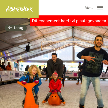
Menu
Dit evenement heeft al plaatsgevonden
terug