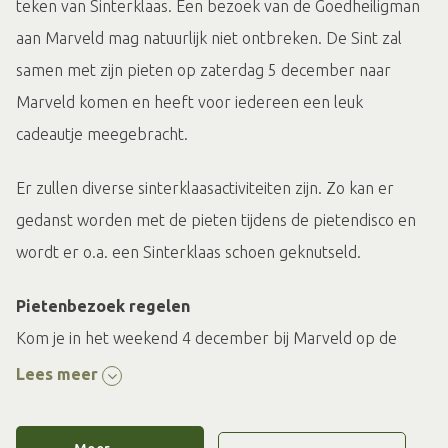
teken van Sinterklaas. Een bezoek van de Goedheiligman
aan Marveld mag natuurlijk niet ontbreken. De Sint zal
samen met zijn pieten op zaterdag 5 december naar
Marveld komen en heeft voor iedereen een leuk
cadeautje meegebracht.
Er zullen diverse sinterklaasactiviteiten zijn. Zo kan er
gedanst worden met de pieten tijdens de pietendisco en
wordt er o.a. een Sinterklaas schoen geknutseld.
Pietenbezoek regelen
Kom je in het weekend 4 december bij Marveld op de
camping, een huisje of in het hotel, misschien zie je
Lees meer
Sinterklaas dan wel! Hij wordt zaterdag 5 december op
Marveld verwacht en heeft voor ieder kind een cadeautje