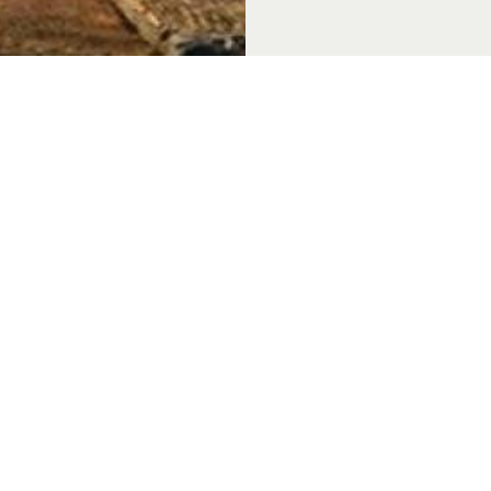
 & Thema's
Over Achterhoek Toerisme
Vo
k Convention Bureau
Privacyverklaring
de Achterhoek
Gebruiksvoorwaarden
in de Achterhoek
Disclaimer & Copyright
tiek Achterhoek
Colofon
in de Achterhoek
Vacatures
de Achterhoek
Zakelijke website
 genieten
chterhoek
rs van de Achterhoek
in de Achterhoek