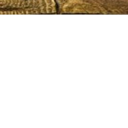
De Achterhoek
Seizoenen
Ontdek de Achterhoek
Achterhoe
Zien & Doen
Hotels in 
Blijven slapen
Kamperen 
Eten & Drinken
Karakteris
Fietsen & Wandelen
Kidsgeluk 
Evenementen
Musea in 
Onbeperkt
Outdoor A
Smaakmake
Wild eten 