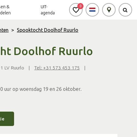
0
sen &
UIT-
delen
agenda
nten
>
Spooktocht Doolhof Ruurlo
Achterhoek Routes
Vrijheid in de
Ode aan het
ht Doolhof Ruurlo
Achterhoek
Landschap
app
Meldpunt Routes
1 LV Ruurlo
|
Tel: +31 573 453 175
|
Achterhoek
00 uur op woensdag 19 en 26 oktober.
ie