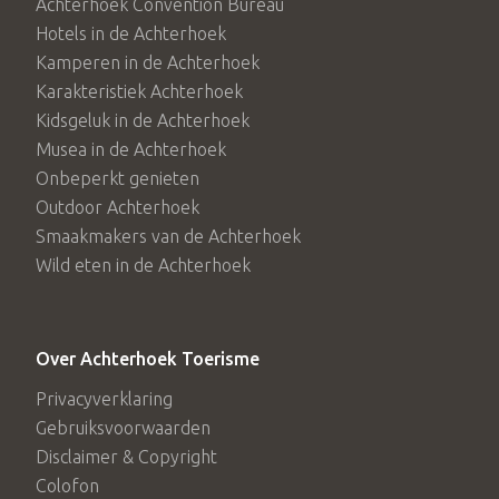
10 maart
Lezing door Stichting Doetinchem
Achterhoek Convention Bureau
Hotels in de Achterhoek
Herdenkt voor Oudheidkundige Vereniging Wehl.
Kamperen in de Achterhoek
Karakteristiek Achterhoek
20:00 uur
Koningin Beatrix Centrum te Wehl
Kidsgeluk in de Achterhoek
19 maart
Bombardement Waterstaat- Nemaho,
Musea in de Achterhoek
Onbeperkt genieten
waarbij 16 slachtoffers zijn gevallen. Bloemlegging door
Outdoor Achterhoek
Stichting Doetinchem Herdenkt.
Smaakmakers van de Achterhoek
Wild eten in de Achterhoek
23 maart
Opening expositie Bombardementen
10:00 uur
Locatie: WO II Informatie- en
Over Achterhoek Toerisme
documentatiecentrum Loolaan Doetinchem
Privacyverklaring
27 maart
Kruisberg. Wegvoering 63 Kruisberg-
Gebruiksvoorwaarden
gevangenen naar Westerbork.
Disclaimer & Copyright
Colofon