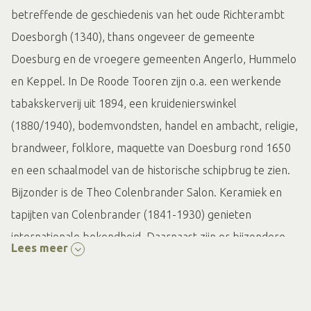
betreffende de geschiedenis van het oude Richterambt
Doesborgh (1340), thans ongeveer de gemeente
Doesburg en de vroegere gemeenten Angerlo, Hummelo
en Keppel. In De Roode Tooren zijn o.a. een werkende
tabakskerverij uit 1894, een kruidenierswinkel
(1880/1940), bodemvondsten, handel en ambacht, religie,
brandweer, folklore, maquette van Doesburg rond 1650
en een schaalmodel van de historische schipbrug te zien.
Bijzonder is de Theo Colenbrander Salon. Keramiek en
tapijten van Colenbrander (1841-1930) genieten
internationale bekendheid. Daarnaast zijn er bijzondere
Lees meer
wisselexposities, zoals bijvoorbeeld over de Stoomtram in
Doesburg (1881-1957).