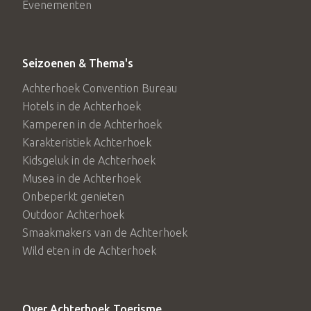
Evenementen
verbonden waterwegen Bocholter Aa en de Oude IJssel,
die door Doetinchem stroomt. De buitententoonstelling
‘Freiheitsstrom – Vrijheidsstroom’ wordt geopend op 8
Seizoenen & Thema's
mei 2025. De beelden zijn dan tot 8 november te
Achterhoek Convention Bureau
bezichtigen.
Hotels in de Achterhoek
Kamperen in de Achterhoek
Karakteristiek Achterhoek
Kidsgeluk in de Achterhoek
Musea in de Achterhoek
Onbeperkt genieten
Outdoor Achterhoek
Smaakmakers van de Achterhoek
Wild eten in de Achterhoek
Over Achterhoek Toerisme