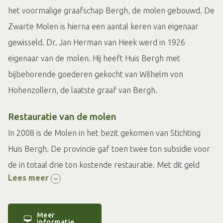
het voormalige graafschap Bergh, de molen gebouwd. De
Zwarte Molen is hierna een aantal keren van eigenaar
gewisseld. Dr. Jan Herman van Heek werd in 1926
eigenaar van de molen. Hij heeft Huis Bergh met
bijbehorende goederen gekocht van Wilhelm von
Hohenzollern, de laatste graaf van Bergh.
Restauratie van de molen
In 2008 is de Molen in het bezit gekomen van Stichting
Huis Bergh. De provincie gaf toen twee ton subsidie voor
de in totaal drie ton kostende restauratie. Met dit geld
Lees meer
werd het metselwerk werd opnieuw gevoegd en de
stenen geïmpregneerd. De bouwwerkzaamheden zijn
voltooid in november 2018. Bijzonder is dat het
Meer
informatie