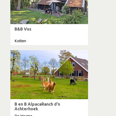
B&B Vos
Kotten
B en B AlpacaRanch d'n
Achterhoek
De Heurne