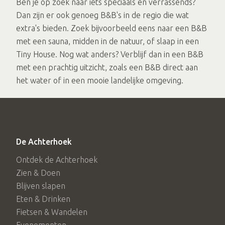
Ben je op zoek naar iets speciaals en verrassends?
Dan zijn er ook genoeg B&B's in de regio die wat
extra's bieden. Zoek bijvoorbeeld eens naar een B&B
met een sauna, midden in de natuur, of slaap in een
Tiny House. Nog wat anders? Verblijf dan in een B&B
met een prachtig uitzicht, zoals een B&B direct aan
het water of in een mooie landelijke omgeving.
De Achterhoek
Ontdek de Achterhoek
Zien & Doen
Blijven slapen
Eten & Drinken
Fietsen & Wandelen
Evenementen