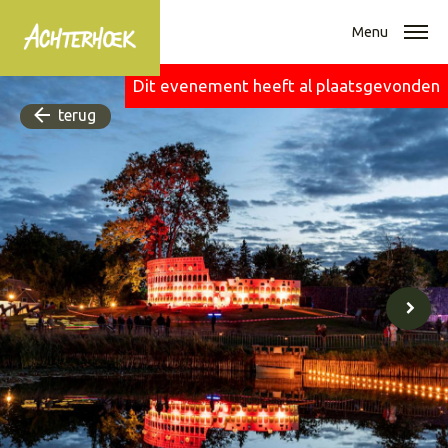
Menu
Dit evenement heeft al plaatsgevonden
terug