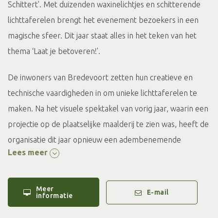
Schittert'. Met duizenden waxinelichtjes en schitterende
lichttaferelen brengt het evenement bezoekers in een
magische sfeer. Dit jaar staat alles in het teken van het
thema ‘Laat je betoveren!’.
De inwoners van Bredevoort zetten hun creatieve en
technische vaardigheden in om unieke lichttaferelen te
maken. Na het visuele spektakel van vorig jaar, waarin een
projectie op de plaatselijke maalderij te zien was, heeft de
organisatie dit jaar opnieuw een adembenemende
Lees meer
belevenis voorbereid. Wat dit zal zijn houdt de organisatie
nog even geheim, maar het is een bezoekje aan het
historische stadje zeker de moeite waard! Naast
Meer
E-mail
informatie
lichttaferelen is er natuurlijk ook weer genoeg ruimte in
het programma voor muziek, theater en kunst.