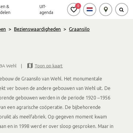
0
sen &
UIT-
delen
agenda
oen
>
Bezienswaardigheden
>
Graansilo
Achterhoek Routes
Vrijheid in de
Ode aan het
Achterhoek
Landschap
app
Meldpunt Routes
 BA Wehl
|
Toon op kaart
Achterhoek
 gebouw de Graansilo van Wehl. Het monumentale
kt ver boven de andere gebouwen van Wehl uit. De
ehorende gebouwen werden in de periode 1920 –1956
an een agrarische coöperatie. De bijbehorende
ruikt als meelfabriek. Op gegeven moment kwam
aan en in 1998 werd er over sloop gesproken. Maar in