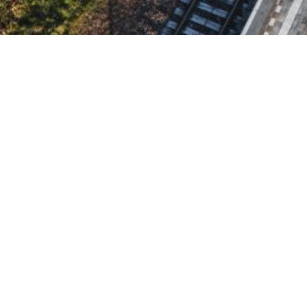
De Achterhoek
Seizoenen
Ontdek de Achterhoek
Achterhoe
Zien & Doen
Hotels in 
Blijven slapen
Kamperen 
Eten & Drinken
Karakteris
Fietsen & Wandelen
Kidsgeluk 
Evenementen
Musea in 
Onbeperkt
Outdoor A
Smaakmake
Wild eten 