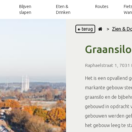
Blijven
Eten &
Routes
Fiet
slapen
Drinken
Wan
terug
>
Zien & D
Vakantieparken
Achterhoek Routes
Wellness
Handbike- en
Grensbeleving
Fietsarrangementen
Kinderroutes
Uitjes over de
Graansilo
rolstoelroutes
app
grens
Vakantiehuizen
Verhuur
Blogs
Wandelarrangementen
Routes langs het
Kerkenpaden
Toeristische
VVV's en TIP's
water
Raphaelstraat 1, 7031
Groepsaccommodaties
OverstapPunten
Groepsactiviteiten
Trotse inwoners
Outdoorroutes
Op pad met...
Silo Art Tour
Camperverhuur
Sport & actief
Vergaderlocaties, teambuilding en meer
routes
Het is een opvallend
Mountainbikeroutes
Onbeperkt
markante gebouw stee
Arrangementen
Arrangementen
Magazines
Routes langs
genieten
Klompenpaden
kastelen
graansilo en de bijb
Silo Art Tour
gebouwd in opdracht v
gebouwen werden geb
het gebouw leeg te st