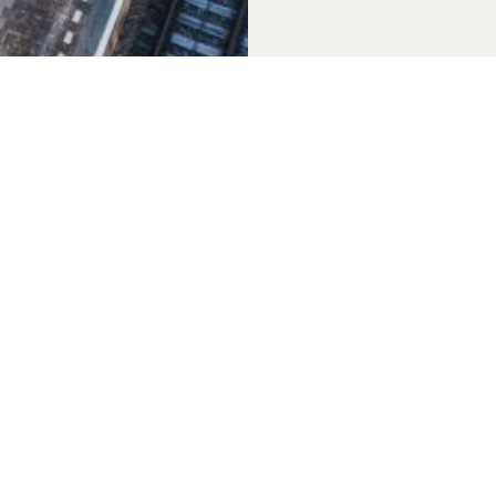
 & Thema's
Over Achterhoek Toerisme
Vo
k Convention Bureau
Privacyverklaring
de Achterhoek
Gebruiksvoorwaarden
in de Achterhoek
Disclaimer & Copyright
tiek Achterhoek
Colofon
in de Achterhoek
Vacatures
de Achterhoek
Zakelijke website
 genieten
chterhoek
rs van de Achterhoek
in de Achterhoek