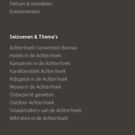
Fietsen & Wandelen
oorlog tot op de dag van vandaag in de stad heeft
Evenementen
achtergelaten komen aan bod.
Praktische informatie combitickets incl.
Seizoenen & Thema's
stadswandeling
Achterhoek Convention Bureau
Combikaarten á € 13,50 worden bij zowel Stadsmuseum
Hotels in de Achterhoek
Bergh als Kasteel Huis Bergh verkoch. Museumkaart is
Kamperen in de Achterhoek
niet van toepassing.
Karakteristiek Achterhoek
Kidsgeluk in de Achterhoek
Wanneer
: vanaf 11 september elke zondagmiddag in
Musea in de Achterhoek
Onbeperkt genieten
september en oktober 2022
Outdoor Achterhoek
Openingstijden
: beide musea geopend van 12.30 tot 16.30
Smaakmakers van de Achterhoek
uur. Bezoekers kunnen op eigen gelegenheid rondlopen.
Wild eten in de Achterhoek
Stadswandeling
: om 13.30 uur en 14.30 uur starten de
stadswandelingen o.l.v. een gids vanaf het Stadsmuseum