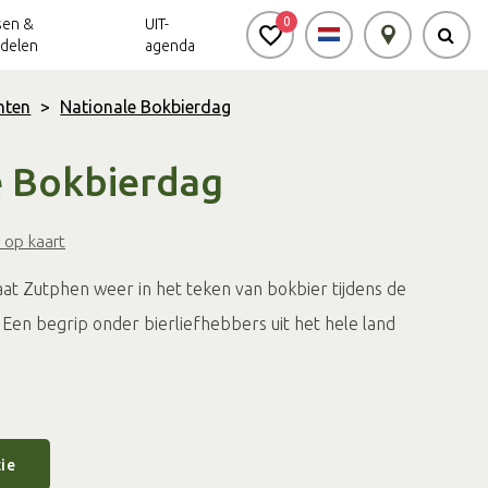
0
sen &
UIT-
delen
agenda
nten
>
Nationale Bokbierdag
Achterhoek Routes
Vrijheid in de
Ode aan het
e Bokbierdag
Achterhoek
Landschap
app
Meldpunt Routes
 op kaart
Achterhoek
at Zutphen weer in het teken van bokbier tijdens de
Een begrip onder bierliefhebbers uit het hele land
ie