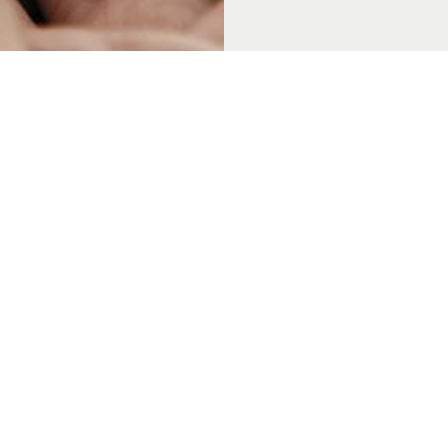
 & Thema's
Over Achterhoek Toerisme
Vo
k Convention Bureau
Privacyverklaring
de Achterhoek
Gebruiksvoorwaarden
in de Achterhoek
Disclaimer & Copyright
tiek Achterhoek
Colofon
in de Achterhoek
Vacatures
de Achterhoek
Zakelijke website
 genieten
chterhoek
rs van de Achterhoek
in de Achterhoek