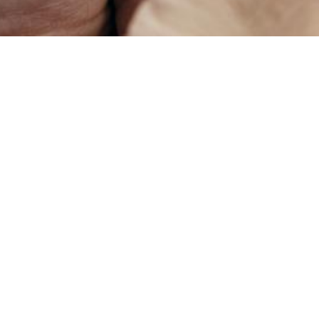
De Achterhoek
Seizoenen
Ontdek de Achterhoek
Achterhoe
Zien & Doen
Hotels in 
Blijven slapen
Kamperen 
Eten & Drinken
Karakteris
Fietsen & Wandelen
Kidsgeluk 
Evenementen
Musea in 
Onbeperkt
Outdoor A
Smaakmake
Wild eten 