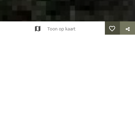
Toon op kaart
terug
>
Eten en drinken
>
Restaurants
>
Restaurant de Schoppe
Restaurant de Schoppe
Meenkmolenweg 23, 7109 AH Winterswijk Miste
Tel: +31 543 565 325
Website
Telefoon