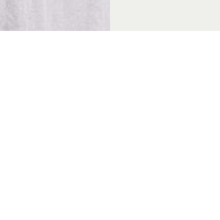
 & Thema's
Over Achterhoek Toerisme
Vo
k Convention Bureau
Privacyverklaring
de Achterhoek
Gebruiksvoorwaarden
in de Achterhoek
Disclaimer & Copyright
tiek Achterhoek
Colofon
in de Achterhoek
Vacatures
de Achterhoek
Zakelijke website
 genieten
chterhoek
rs van de Achterhoek
in de Achterhoek