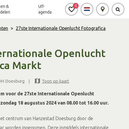
0
sen &
UIT-
delen
agenda
nten
>
27ste Internationale Openlucht Fotografica
Achterhoek Routes
Vrijheid in de
Ode aan het
Achterhoek
Landschap
app
ernationale Openlucht
Meldpunt Routes
ica Markt
Achterhoek
 DH Doesburg
|
Toon op kaart
m voor de 27ste Internationale Openlucht
 zondag 18 augustus 2024 van 08.00 tot 16.00 uur.
 het centrum van Hanzestad Doesburg door de
ar worden ingenomen. Deze inmiddels internationale