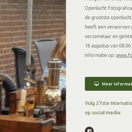
Openlucht Fotografica
de grootste openlucht
heeft een verworven p
verzamelaar en geïnte
18 augustus van 08.00 
informatie op:
www.fo
Meer informat
Volg 27ste Internati
op social media: