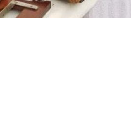
De Achterhoek
Seizoenen
Ontdek de Achterhoek
Achterhoe
Zien & Doen
Hotels in 
Blijven slapen
Kamperen 
Eten & Drinken
Karakteris
Fietsen & Wandelen
Kidsgeluk 
Evenementen
Musea in 
Onbeperkt
Outdoor A
Smaakmake
Wild eten 