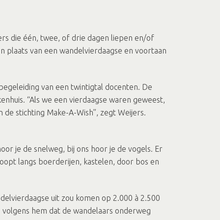
ers die één, twee, of drie dagen liepen en/of
t in plaats van een wandelvierdaagse en voortaan
begeleiding van een twintigtal docenten. De
ekenhuis. “Als we een vierdaagse waren geweest,
an de stichting Make-A-Wish”, zegt Weijers.
oor je de snelweg, bij ons hoor je de vogels. Er
loopt langs boerderijen, kastelen, door bos en
andelvierdaagse uit zou komen op 2.000 à 2.500
er is volgens hem dat de wandelaars onderweg