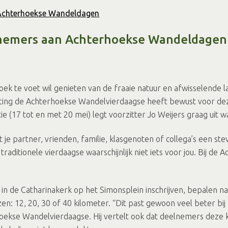
Achterhoekse Wandeldagen
elnemers aan Achterhoekse Wandeldagen
ek te voet wil genieten van de fraaie natuur en afwisselende
hting de Achterhoekse Wandelvierdaagse heeft bewust voor de
e (17 tot en met 20 mei) legt voorzitter Jo Weijers graag uit wa
et je partner, vrienden, familie, klasgenoten of collega’s een s
traditionele vierdaagse waarschijnlijk niet iets voor jou. Bij
u in de Catharinakerk op het Simonsplein inschrijven, bepalen n
en: 12, 20, 30 of 40 kilometer. “Dit past gewoon veel beter bi
rhoekse Wandelvierdaagse. Hij vertelt ook dat deelnemers deze k