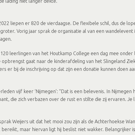
lading niet langer dekte.
2022 liepen er 820 de vierdaagse. De flexibele schil, dus de lop
 groter. Vorig jaar sprak de organisatie al van een wandeleven
dagen.
’n 120 leerlingen van het Houtkamp College een dag mee onder 
de opbrengst gaat naar de kinderafdeling van het Slingeland Zi
ers er bij de inschrijving op dat zijn een donatie kunnen doen a
leden vijf keer ‘Nijmegen’: “Dat is een belevenis. In Nijmegen h
, die zich verbazen over de rust en stilte die zij ervaren. Je 
, sprak Weijers uit dat het mooi zou zijn als de Achterhoekse W
t bereikt, maar hiervan ligt hij beslist niet wakker. Belangrijk