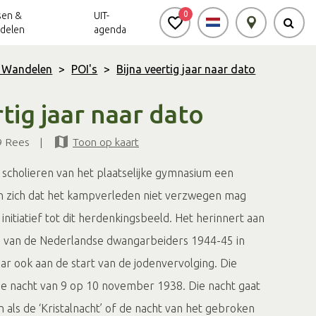
0
sen &
UIT-
delen
agenda
& Wandelen
>
POI's
>
Bijna veertig jaar naar dato
Achterhoek Routes
Vrijheid in de
Ode aan het
rtig jaar naar dato
Achterhoek
Landschap
app
9 Rees
|
Toon op kaart
Meldpunt Routes
Achterhoek
 scholieren van het plaatselijke gymnasium een
ren zich dat het kampverleden niet verzwegen mag
itiatief tot dit herdenkingsbeeld. Het herinnert aan
den van de Nederlandse dwangarbeiders 1944-45 in
r ook aan de start van de jodenvervolging. Die
 de nacht van 9 op 10 november 1938. Die nacht gaat
n als de ‘Kristalnacht’ of de nacht van het gebroken