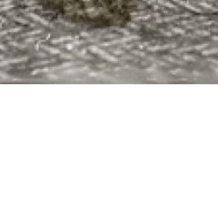
De Achterhoek
Seizoenen
Ontdek de Achterhoek
Achterhoe
Zien & Doen
Hotels in 
Blijven slapen
Kamperen 
Eten & Drinken
Karakteris
Fietsen & Wandelen
Kidsgeluk 