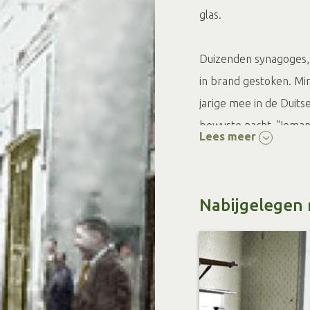
glas.
Duizenden synagoges,
in brand gestoken. Mi
jarige mee in de Duits
bewuste nacht. "Iema
Lees meer
met mijn moeder ging 
Haar vader dook ergen
gemarcheer van de sold
Nabijgelegen 
De volgende dag keerde
voorstellen wat we aa
van het plafond geruk
ouders was totaal ove