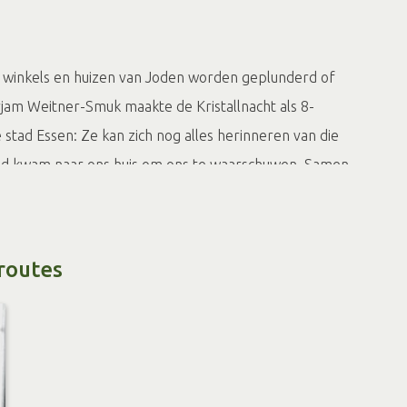
 winkels en huizen van Joden worden geplunderd of
rjam Weitner-Smuk maakte de Kristallnacht als 8-
e stad Essen: Ze kan zich nog alles herinneren van die
nd kwam naar ons huis om ons te waarschuwen. Samen
ik naar een tante", vertelt Mirjam Weitzner-Smuk.
s anders onder. "De nacht was afschuwelijk. Het
aten. De verschrikkelijke liederen die ze zongen."
routes
 het gezin terug naar huis. "Je kunt het je niet
ntroffen. Alles was kort en klein geslagen. Lampen
t, de piano was in tweeën gehakt. De winkel van mijn
rhoop gehaald."