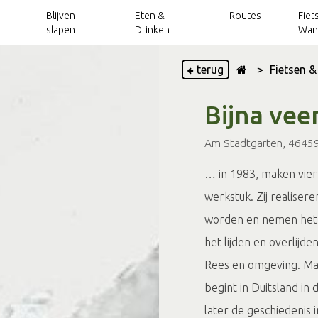
Blijven
Eten &
Routes
Fiet
slapen
Drinken
Wan
terug
>
Fietsen 
Vakantieparken
Achterhoek Routes
Wellness
Handbike- en
Grensbeleving
Fietsarrangementen
Kinderroutes
Uitjes over de
Bijna vee
rolstoelroutes
app
grens
Vakantiehuizen
Verhuur
Blogs
Wandelarrangementen
Routes langs het
Am Stadtgarten, 4645
Kerkenpaden
Toeristische
VVV's en TIP's
water
Groepsaccommodaties
OverstapPunten
Groepsactiviteiten
Trotse inwoners
Outdoorroutes
Op pad met...
Silo Art Tour
… in 1983, maken vier
Camperverhuur
Sport & actief
Vergaderlocaties, teambuilding en meer
routes
werkstuk. Zij realise
Mountainbikeroutes
Onbeperkt
Arrangementen
Arrangementen
Magazines
Routes langs
genieten
worden en nemen het in
Klompenpaden
kastelen
het lijden en overlij
Silo Art Tour
Rees en omgeving. Maa
begint in Duitsland in
later de geschiedenis i