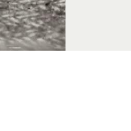
 & Thema's
Over Achterhoek Toerisme
Vo
k Convention Bureau
Privacyverklaring
de Achterhoek
Gebruiksvoorwaarden
in de Achterhoek
Disclaimer & Copyright
tiek Achterhoek
Colofon
in de Achterhoek
Vacatures