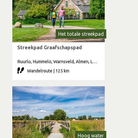
Het totale streekpad
Streekpad Graafschapspad
Ruurlo, Hummelo, Warnsveld, Almen, Lochem, Laren, Doetinchem, Steenderen, Borculo, Zutphen, Drempt, Barchem, Laag Keppel, Doesburg, Mariënvelde, Hoog Keppel, Brummen
Wandelroute | 125 km
Hoog water