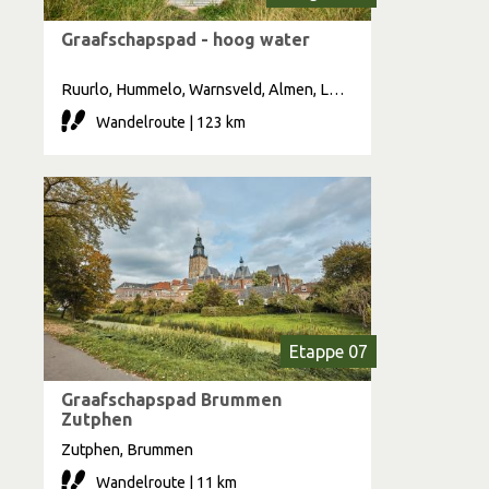
Graafschapspad - hoog water
Ruurlo, Hummelo, Warnsveld, Almen, Lochem, Laren, Doetinchem, Steenderen, Borculo, Zutphen, Drempt, Barchem, Laag Keppel, Doesburg, Mariënvelde, Hoog Keppel, Brummen
Wandelroute | 123 km
Etappe 07
Graafschapspad Brummen
Zutphen
Zutphen, Brummen
Wandelroute | 11 km