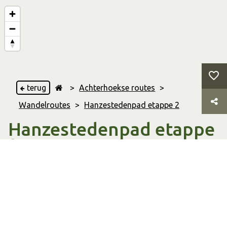
terug
>
Achterhoekse routes
>
Wandelroutes
>
Hanzestedenpad etappe 2
Hanzestedenpad etappe
2
Zutphen
,
& Brummen
14.31 Km
Afstand
02:52 uur
Duur
Wandelroute