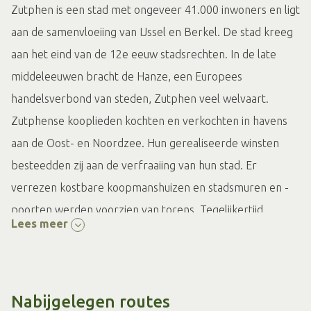
Zutphen is een stad met ongeveer 41.000 inwoners en ligt
aan de samenvloeiing van IJssel en Berkel. De stad kreeg
aan het eind van de 12e eeuw stadsrechten. In de late
middeleeuwen bracht de Hanze, een Europees
handelsverbond van steden, Zutphen veel welvaart.
Zutphense kooplieden kochten en verkochten in havens
aan de Oost- en Noordzee. Hun gerealiseerde winsten
besteedden zij aan de verfraaiing van hun stad. Er
verrezen kostbare koopmanshuizen en stadsmuren en -
poorten werden voorzien van torens. Tegelijkertijd
Lees meer
werden tal van kerken en kloosters gebouwd. De stad
kreeg de bijnaam Zutphen Torenstad. Veel monumenten
uit de Hanzetijd zijn bewaard gebleven.
Nabijgelegen routes