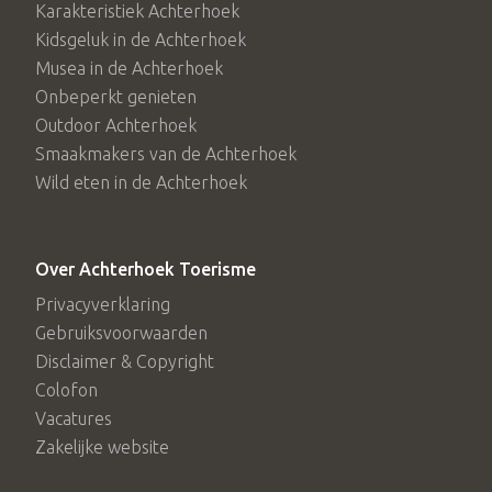
Karakteristiek Achterhoek
Berkelroute
Kidsgeluk in de Achterhoek
Berkelroute West
Musea in de Achterhoek
Hanzeroute
Onbeperkt genieten
Meerdaagse route Ode aan het Landschap
Outdoor Achterhoek
Wandelroutes
Smaakmakers van de Achterhoek
Stadsrandwandeling
Wild eten in de Achterhoek
Graafschapspad
Ludgerpad
Over Achterhoek Toerisme
Privacyverklaring
Gebruiksvoorwaarden
Disclaimer & Copyright
Colofon
Vacatures
Zakelijke website