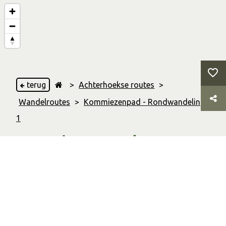
terug
>
Achterhoekse routes
>
Wandelroutes
>
Kommiezenpad - Rondwandeling
1
Kommiezenpad -
Rondwandeling 1
5.30 Km
Afstand
01:20 uur
Duur
Wandelroute
Soort