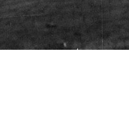
De Achterhoek
Seizoenen
Ontdek de Achterhoek
Achterhoe
Zien & Doen
Hotels in 
Blijven slapen
Kamperen 
Eten & Drinken
Karakteris
Fietsen & Wandelen
Kidsgeluk 