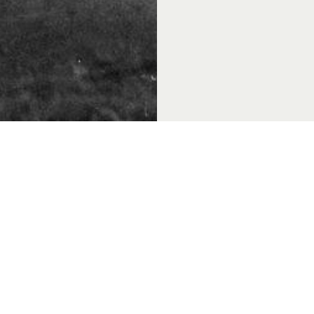
 & Thema's
Over Achterhoek Toerisme
Vo
k Convention Bureau
Privacyverklaring
de Achterhoek
Gebruiksvoorwaarden
in de Achterhoek
Disclaimer & Copyright
tiek Achterhoek
Colofon
in de Achterhoek
Vacatures