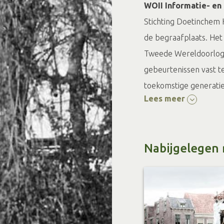
WOII Informatie- e
Stichting Doetinchem 
de begraafplaats. Het 
Tweede Wereldoorlog 
gebeurtenissen vast t
toekomstige generati
Lees meer
stichting. Kijk voor me
https://www.doetin
Nabijgelegen 