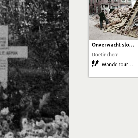
Onverwacht slotakkoord
Doetinchem
Wandelroute | 5.1 km