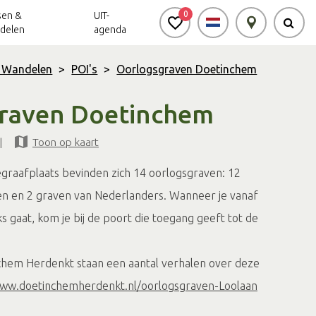
0
sen &
UIT-
delen
agenda
& Wandelen
>
POI's
>
Oorlogsgraven Doetinchem
Achterhoek Routes
Vrijheid in de
Ode aan het
raven Doetinchem
Achterhoek
Landschap
app
|
Toon op kaart
Meldpunt Routes
Achterhoek
raafplaats bevinden zich 14 oorlogsgraven: 12
en en 2 graven van Nederlanders. Wanneer je vanaf
ks gaat, kom je bij de poort die toegang geeft tot de
chem Herdenkt staan een aantal verhalen over deze
www.doetinchemherdenkt.nl/oorlogsgraven-Loolaan