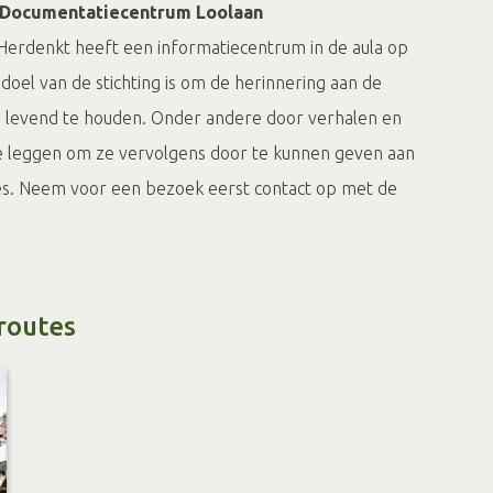
n Documentatiecentrum Loolaan
Herdenkt heeft een informatiecentrum in de aula op
doel van de stichting is om de herinnering aan de
levend te houden. Onder andere door verhalen en
e leggen om ze vervolgens door te kunnen geven aan
es. Neem voor een bezoek eerst contact op met de
er informatie op hun site:
chemherdenkt.nl/INFORMATIECENTRUM
routes