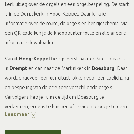
kerk uitleg over de orgels en een orgelbespeling. De start
is in de Dorpskerk in Hoog-Keppel. Daar krijg je
informatie over de route, de orgels en het tijdschema. Via
een QR-code kun je de knooppuntenroute en alle andere
informatie downloaden.
Vanuit
Hoog-Keppel
fiets je eerst naar de Sint-Joriskerk
in
Drempt
en dan naar de Martinikerk in
Doesburg
. Daar
wordt ongeveer een uur uitgetrokken voor een toelichting
en bespeling van de drie zeer verschillende orgels.
Vervolgens heb je ruim de tijd om Doesburg te
verkennen, ergens te lunchen of je eigen broodje te eten
Lees meer
op een bankje langs de IJssel of ergens onderweg naar
Bronkhorst.