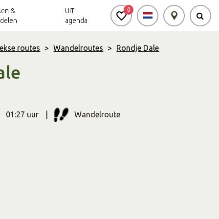
0
sen &
UIT-
delen
agenda
ekse routes
>
Wandelroutes
>
Rondje Dale
ale
Achterhoek Routes
Vrijheid in de
Ode aan het
Achterhoek
Landschap
app
Meldpunt Routes
Achterhoek
01:27 uur
Wandelroute
Soort
route