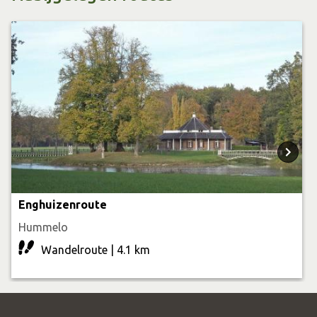
VVV’s
en Toeristische Informatiepunten) of via
Achterhoekse route-app
kun je zelf een route
samenstellen.
Enghuizenroute
Hummelo
Wandelroute | 4.1 km