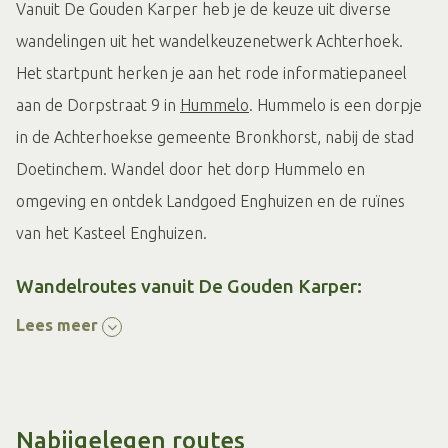
Vanuit De Gouden Karper heb je de keuze uit diverse
wandelingen uit het wandelkeuzenetwerk Achterhoek.
Het startpunt herken je aan het rode informatiepaneel
aan de Dorpstraat 9 in
Hummelo
. Hummelo is een dorpje
in de Achterhoekse gemeente Bronkhorst, nabij de stad
Doetinchem. Wandel door het dorp Hummelo en
omgeving en ontdek Landgoed Enghuizen en de ruïnes
van het Kasteel Enghuizen.
Wandelroutes vanuit De Gouden Karper:
Lees meer
Galgenroute
Enghuizenroute
Wandelkaart en route app
Nabijgelegen routes
Met de wandelkaart (verkrijgbaar bij de
Achterhoekse