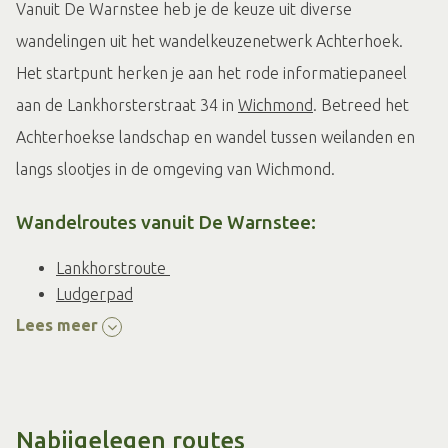
Vanuit De Warnstee heb je de keuze uit diverse
wandelingen uit het wandelkeuzenetwerk Achterhoek.
Het startpunt herken je aan het rode informatiepaneel
aan de Lankhorsterstraat 34 in
Wichmond
. Betreed het
Achterhoekse landschap en wandel tussen weilanden en
langs slootjes in de omgeving van Wichmond.
Wandelroutes vanuit De Warnstee:
Lankhorstroute
Ludgerpad
Lees meer
Wandelkaart en route app
Met de wandelkaart (verkrijgbaar bij de
Achterhoekse
VVV’s
en Toeristische Informatiepunten) of via
Nabijgelegen routes
Achterhoekse route-app
kun je zelf een route