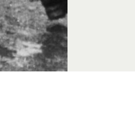
 & Thema's
Over Achterhoek Toerisme
Vo
k Convention Bureau
Privacyverklaring
de Achterhoek
Gebruiksvoorwaarden
in de Achterhoek
Disclaimer & Copyright