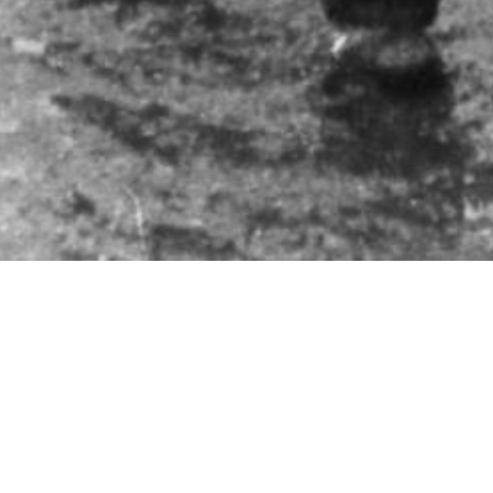
De Achterhoek
Seizoenen
Ontdek de Achterhoek
Achterhoe
Zien & Doen
Hotels in 
Blijven slapen
Kamperen 