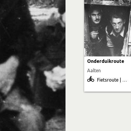
Oranjehotel
in Scheveningen en c
kampkommandant Kotäll
een evacué, mevrouw V
schouderdoek en hoofd
Onderduikroute
Aalten
Fietsroute | 53.7 km