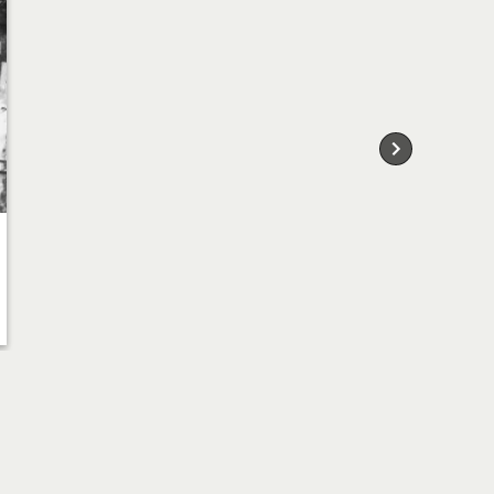
oncentratiekamp Amersfoort met de beruchte
a. Gerrit Hoopman (19 jaar) ontsnapt. Hij krijgt van
isser-Taal uit Scheveningen, haar overrok,
ijzer en ontsnapt in klederdracht op een herenfiets.