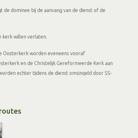
 de dominee bij de aanvang van de dienst of de
 kerk willen verlaten.
e Oosterkerk worden eveneens vooraf
terkerk en de Christelijk Gereformeerde Kerk aan
orden echter tijdens de dienst omsingeld door SS-
beren de mannen boven het koor te komen. Helaas
rganist door het plafond waardoor ze worden ontdekt
routes
mannen opgepakt. Zij worden afgevoerd naar het