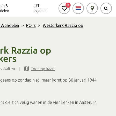
0
sen &
UIT-
delen
agenda
& Wandelen
>
POI's
>
Westerkerk Razzia op
Achterhoek Routes
Vrijheid in de
Ode aan het
Achterhoek
Landschap
app
rk Razzia op
Meldpunt Routes
kers
Achterhoek
N Aalten
|
Toon op kaart
rgaans op zondag niet, maar komt op 30 januari 1944
s die zich veilig wanen in de vier kerken in Aalten. In