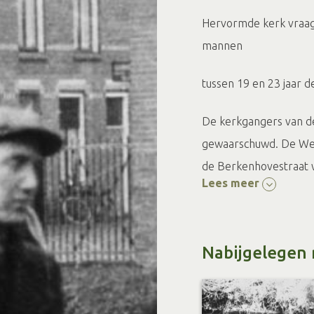
Hervormde kerk vraagt
mannen
tussen 19 en 23 jaar de
De kerkgangers van d
gewaarschuwd. De Wes
de Berkenhovestraat w
Lees meer
ers.
In de Westerkerk pro
zakt op het eind de o
Nabijgelegen 
en weggevoerd.
In totaal zijn er 48 