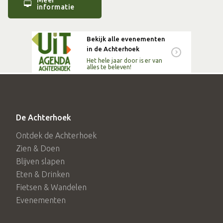
Meer
informatie
Prijs wandeling met gids inclusief museumtoegang en een
kopje koffie of thee € 10,00. Als Vriend van STAAL betaal
Bekijk alle evenementen
je € 2,50
in de Achterhoek
Het hele jaar door is er van
alles te beleven!
Tijd: 11.00u - 12.30u en 13.30u - 15.00u
Waar: start bij Museum STAAL, Almen
De Achterhoek
Ontdek de Achterhoek
Zien & Doen
Blijven slapen
Eten & Drinken
Fietsen & Wandelen
Evenementen