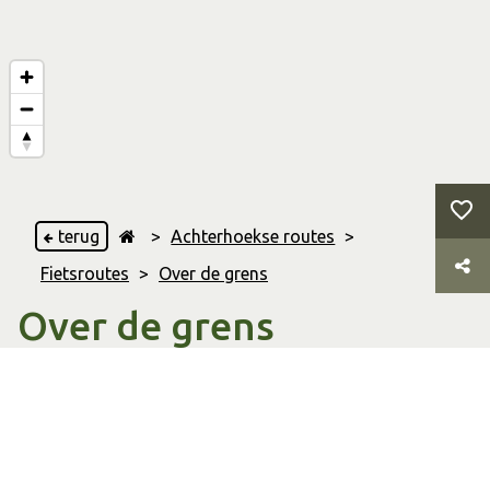
terug
>
Achterhoekse routes
>
Fietsroutes
>
Over de grens
Over de grens
Anholt
,
Aalten
,
& Dinxperlo
57.11 Km
Afstand
03:10 uur
Duur