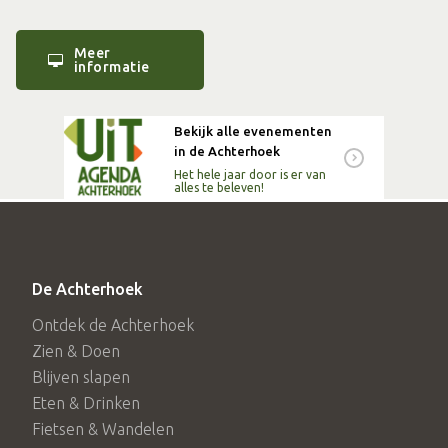
worden
Meer
informatie
Aanmelden: +49 2874 45355 of
info@anholter-schweiz.de
Bekijk alle evenementen
in de Achterhoek
Het hele jaar door is er van
alles te beleven!
De Achterhoek
Ontdek de Achterhoek
Zien & Doen
Blijven slapen
Eten & Drinken
Fietsen & Wandelen