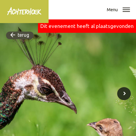
Menu
Dit evenement heeft al plaatsgevonden
terug