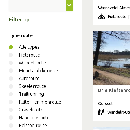
Warnsveld, Alme
Fietsroute |
Filter op:
Type route
Alle types
Fietsroute
Wandelroute
Mountainbikeroute
Autoroute
Skeelerroute
Drie Kieftenr
Trailrunning
Ruiter- en menroute
Gorssel
Gravelroute
Wandelroute
Handbikeroute
Rolstoelroute