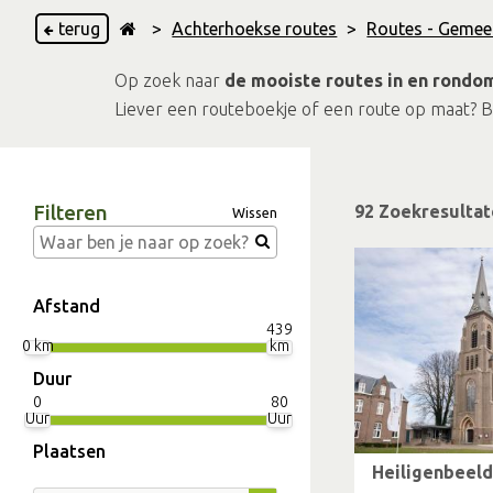
terug
>
Achterhoekse routes
>
Routes - Geme
Op zoek naar
de mooiste routes in en rond
Liever een routeboekje of een route op maat? 
Filteren
92 Zoekresulta
Wissen
Afstand
439
0 km
km
Duur
0
80
Uur
Uur
Plaatsen
Heiligenbeel