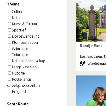
Thema
Culinair
Natuur
Kunst & Cultuur
Sportief
Dorpswandeling
Klompenpaden
Rondje Exel
Wijnroute
Tuinroute
Lochem, Laren, E
Nationaal landschap
Wandelroute
Langs kastelen
Historie
Route langs
streekproducenten
Erfgoed
Soort Route