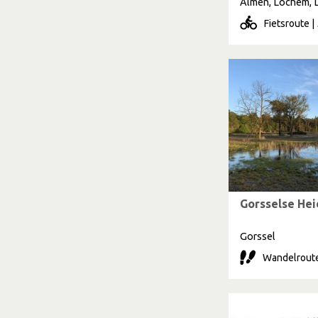
Fietsroute |
Gorsselse He
Gorssel
Wandelroute