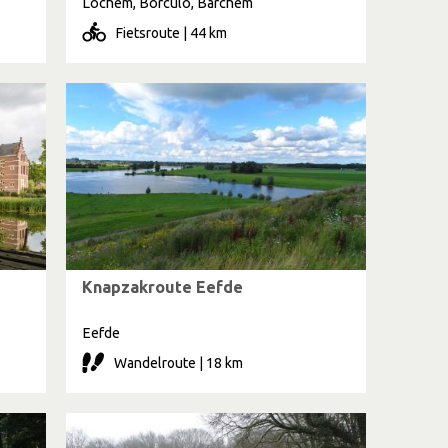
Lochem, Borculo, Barchem
Fietsroute | 44 km
Knapzakroute Eefde
Eefde
Wandelroute | 18 km