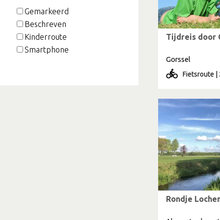
Gemarkeerd
Beschreven
Tijdreis door 
Kinderroute
Smartphone
Gorssel
Fietsroute |
Rondje Loche