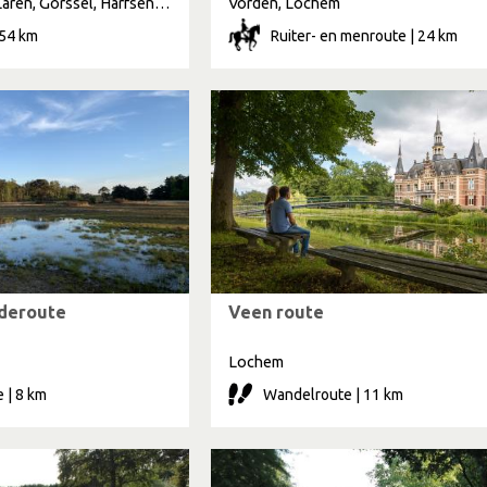
Almen, Lochem, Laren, Gorssel, Harfsen, Epse, Dortherhoek
Vorden, Lochem
 54 km
Ruiter- en menroute | 24 km
ideroute
Veen route
Lochem
 | 8 km
Wandelroute | 11 km