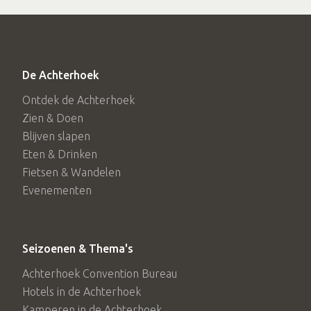
Activiteiten in de kerk
In de maanden mei t/m september exposeren
kunstenaars elk week van donderdag t/m zondag hun
werk. Daarnaast worden o.a. concerten georganiseerd.
De Achterhoek
Tijdens de Open Monumentendagen geopend van 11.00
Ontdek de Achterhoek
tot 16.00 uur.
Zien & Doen
Blijven slapen
Eten & Drinken
Fietsen & Wandelen
Evenementen
Seizoenen & Thema's
Achterhoek Convention Bureau
Hotels in de Achterhoek
Kamperen in de Achterhoek