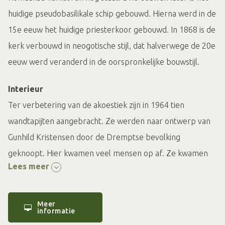
huidige pseudobasilikale schip gebouwd. Hierna werd in de
15e eeuw het huidige priesterkoor gebouwd. In 1868 is de
kerk verbouwd in neogotische stijl, dat halverwege de 20e
eeuw werd veranderd in de oorspronkelijke bouwstijl.
Interieur
Ter verbetering van de akoestiek zijn in 1964 tien
wandtapijten aangebracht. Ze werden naar ontwerp van
Gunhild Kristensen door de Dremptse bevolking
geknoopt. Hier kwamen veel mensen op af. Ze kwamen
Lees meer
met bussen om de tapijten te zien. In de kerk staat ook
een mooi beeld van Eduard van Kuilenburg, gemaakt in
1954.
Meer
informatie