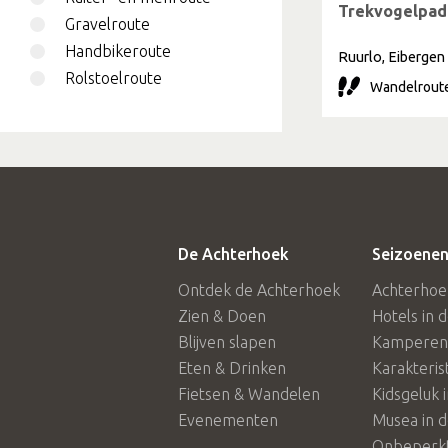
Trekvogelpad
Gravelroute
Handbikeroute
Ruurlo, Eibergen
Rolstoelroute
Wandelroute
De Achterhoek
Seizoenen
Ontdek de Achterhoek
Achterhoe
Zien & Doen
Hotels in 
Blijven slapen
Kamperen 
Eten & Drinken
Karakteris
Fietsen & Wandelen
Kidsgeluk 
Evenementen
Musea in 
Onbeperkt