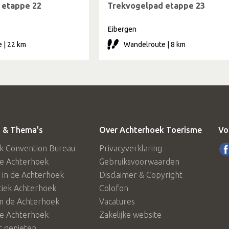
 etappe 22
Trekvogelpad etappe 23
Eibergen
 | 22 km
Wandelroute | 8 km
 & Thema's
Over Achterhoek Toerisme
Vo
k Convention Bureau
Privacyverklaring
de Achterhoek
Gebruiksvoorwaarden
in de Achterhoek
Disclaimer & Copyright
tiek Achterhoek
Colofon
in de Achterhoek
Vacatures
de Achterhoek
Zakelijke website
 genieten