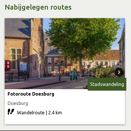
heeft laten plaatsen. Het beeldje werd vervaardigd door
Nabijgelegen routes
de Doesburgse beeldhouwer Pieter Snijders. De
achterzijde van het van Brakelhofje was het vroegere
schoolplein van de Katholieke jongensschool en daarvoor
was het de binnenplaats van het huis van
ontdekkingsreiziger Robert-Jacob Gordon (1743-1795).
Stadswandeling
Fotoroute Doesburg
Doesburg
Wandelroute | 2.4 km