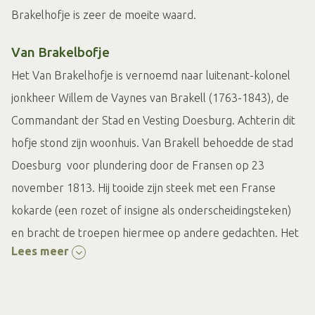
Brakelhofje is zeer de moeite waard.
Van Brakelbofje
Het Van Brakelhofje is vernoemd naar luitenant-kolonel
jonkheer Willem de Vaynes van Brakell (1763-1843), de
Commandant der Stad en Vesting Doesburg. Achterin dit
hofje stond zijn woonhuis. Van Brakell behoedde de stad
Doesburg voor plundering door de Fransen op 23
november 1813. Hij tooide zijn steek met een Franse
kokarde (een rozet of insigne als onderscheidingsteken)
en bracht de troepen hiermee op andere gedachten. Het
Lees meer
hofje wordt beheerd door de uit de middeleeuwen
daterende Doesburgse Gestichten van Weldadigheid,
welke het beeldje van Van Brakell in 1994 op dit hofje