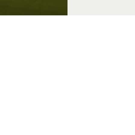
 & Thema's
Over Achterhoek Toerisme
Vo
k Convention Bureau
Privacyverklaring
de Achterhoek
Gebruiksvoorwaarden
in de Achterhoek
Disclaimer & Copyright
tiek Achterhoek
Colofon
in de Achterhoek
Vacatures
de Achterhoek
Zakelijke website
 genieten
chterhoek
rs van de Achterhoek
in de Achterhoek