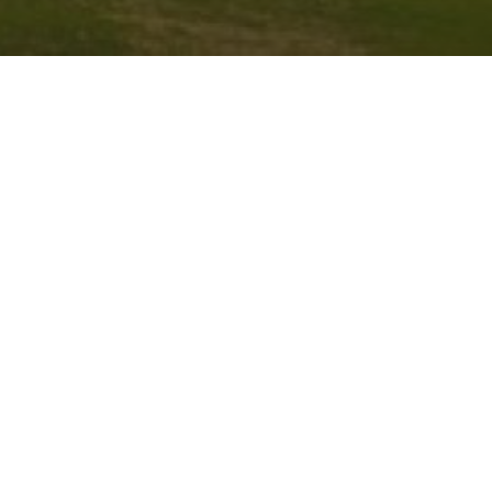
De Achterhoek
Seizoenen
Ontdek de Achterhoek
Achterhoe
Zien & Doen
Hotels in 
Blijven slapen
Kamperen 
Eten & Drinken
Karakteris
Fietsen & Wandelen
Kidsgeluk 
Evenementen
Musea in 
Onbeperkt
Outdoor A
Smaakmake
Wild eten 