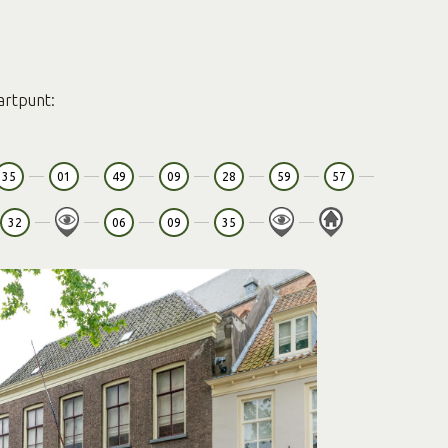
artpunt:
35
01
49
09
28
59
57
32
06
09
35