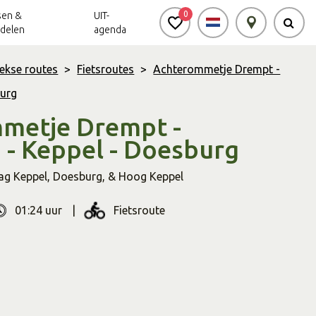
0
sen &
UIT-
delen
agenda
ekse routes
>
Fietsroutes
>
Achterommetje Drempt -
urg
Achterhoek Routes
Vrijheid in de
Ode aan het
Achterhoek
Landschap
app
metje Drempt -
- Keppel - Doesburg
Meldpunt Routes
Achterhoek
ag Keppel
,
Doesburg
,
& Hoog Keppel
01:24 uur
Fietsroute
r
Soort
route