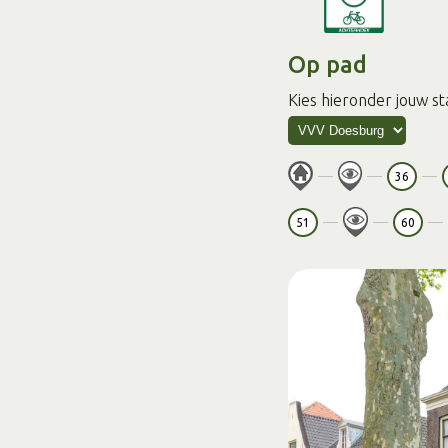
Op pad
Kies hieronder jouw st
36
51
60