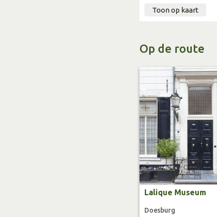
6. IJsboerderij De S
Toon op kaart
7. Galerie De Bisscho
8. St Joriskerk, Dre
Op de route
Startpunt:
HCR De Gouden Karp
Dorpsstraat 9
6999 AA Hummelo
Gratis routeboekje ver
Lalique Museum
Doesburg