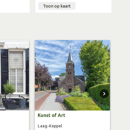
teenoven , Hummelo (59-57)
Toon op kaart
p , Hummelo ( 57-51)
mpt.
er
krijgbaar bij startpunt
Kunst of Art
De G
Laag-Keppel
Humm