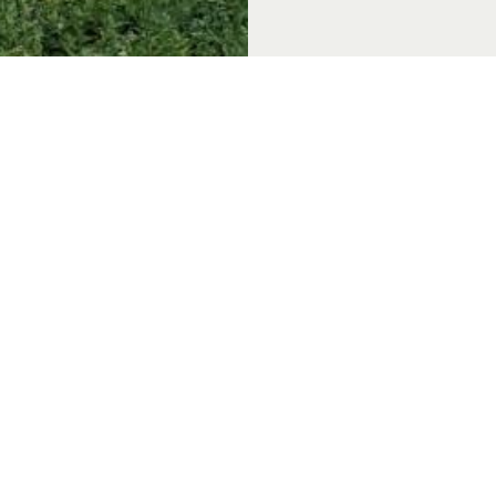
 & Thema's
Over Achterhoek Toerisme
Vo
k Convention Bureau
Privacyverklaring
de Achterhoek
Gebruiksvoorwaarden
in de Achterhoek
Disclaimer & Copyright
tiek Achterhoek
Colofon
in de Achterhoek
Vacatures
de Achterhoek
Zakelijke website
 genieten
chterhoek
rs van de Achterhoek
in de Achterhoek