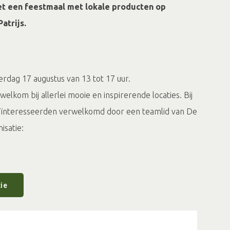
t een feestmaal met lokale producten op
atrijs.
terdag 17 augustus van 13 tot 17 uur.
elkom bij allerlei mooie en inspirerende locaties. Bij
geïnteresseerden verwelkomd door een teamlid van De
isatie:
neratieve tuinderij met tunnelkas
bij Lenteland-
l.
en tour door de
kaas- en zuivelmakerij
van De
ie
 je laten zien én proeven hoe wij de melk omtoveren in
e zuivelproducten.
op
de akkers
van De Patrijs de lupine, gerst, soja,