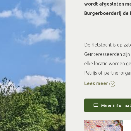
wordt afgesloten me
Burgerboerderij de P
De fietstocht is op za
Geïnteresseerden zijn w
elke locatie worden 
Patrijs of partnerorgan
Lees meer
Bekijken de
rege
boerderij ’t Gage
Neem deel aan e
Meer informat
Patrijs, waar we
allerlei heerlijk
Kom kijken hoe 