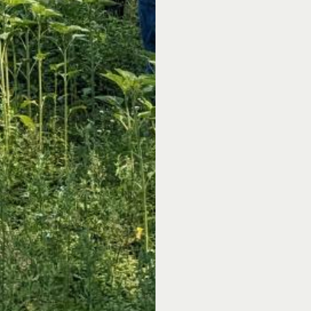
De dag wordt afgeslot
Patrijs, van 18:00 tot
met producten uit het v
meevoeren in de smake
wils, of je nu veganist
Ook zonder fietstocht
Meer informatie en 