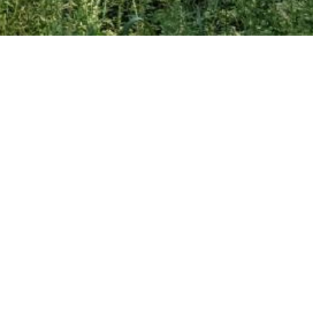
De Achterhoek
Seizoenen
Ontdek de Achterhoek
Achterhoe
Zien & Doen
Hotels in 
Blijven slapen
Kamperen 
Eten & Drinken
Karakteris
Fietsen & Wandelen
Kidsgeluk 
Evenementen
Musea in 
Onbeperkt
Outdoor A
Smaakmake
Wild eten 