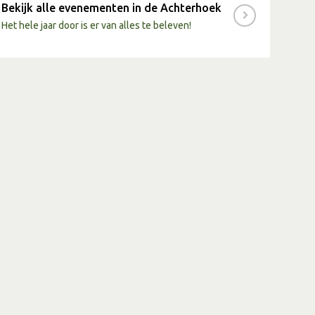
 groene erwten groeien.
Bekijk alle evenementen in de Achterhoek
fortsche
windmolen
in Vorden het graan van De
Het hele jaar door is er van alles te beleven!
de wind.
j
Bakker Wijnand
hoe hij daar een heerlijk afbakbrood
et
groenteteler
Daam van Biert op ‘t Vreebroek hoe
te teelt voor de verslokalen van De Patrijs.
ct van
strokenteelt
op Landgoed de Velhorst. De
 Winny van Buuren start om 13 uur, 14 uur en 15 uur.
we
tuinderij Hof te Ampsen
op Landgoed Ampsen en
s verse buitentomaten smaken.
in één van de
verslokalen
(boerderijwinkels) van De
m of Zutphen, proef de lokale producten, en leer waar
cten vandaan komen.
 feestmaal