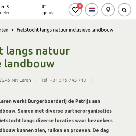
0
sen &
UIT-
delen
agenda
nten
>
Fietstocht langs natuur inclusieve landbouw
Achterhoek Routes
Vrijheid in de
Ode aan het
t langs natuur
Achterhoek
Landschap
app
ve landbouw
Meldpunt Routes
Achterhoek
7245 NN Laren
|
Tel: +31 575 743 710
|
Laren werkt Burgerboerderij de Patrijs aan
ndbouw. Samen met diverse partnerorganisaties
fietstocht langs diverse locaties waar bezoekers
ndbouw kunnen zien, ruiken en proeven. De dag