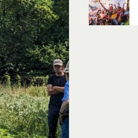
kikkererwten en
Kijk hoe de Hack
Patrijs maalt op 
Of kom kijken bi
van bakt.
Ga in gesprek m
hij op 3 ha groen
Ontdek het effe
rondleiding door
Ontdek de nieu
proef hoe inten
Neem een kijkje 
Patrijs in Loche
de andere produ
Lokaal en duurzaam