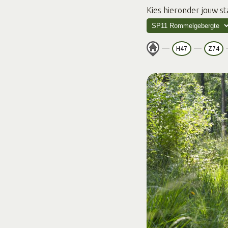
Kies hieronder jouw st
H47
Z74