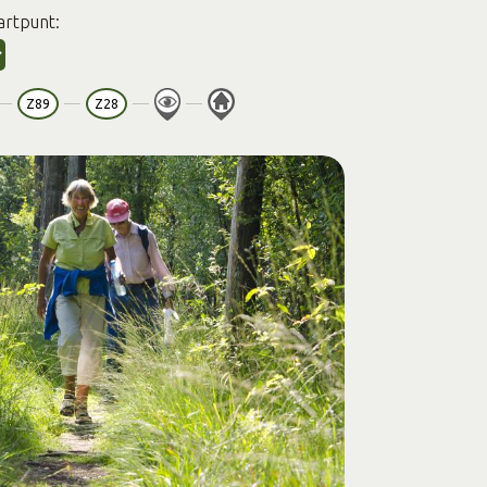
artpunt:
Z89
Z28