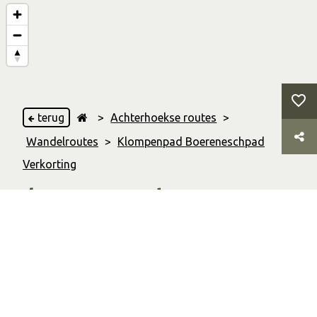
terug
>
Achterhoekse routes
>
Wandelroutes
>
Klompenpad Boereneschpad
Verkorting
Klompenpad
Boereneschpad
Verkorting
Gelselaar
3.97 Km
Afstand